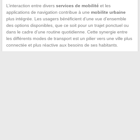
L’interaction entre divers
services de mobilité
et les
applications de navigation contribue à une
mobilite urbaine
plus intégrée. Les usagers bénéficient d’une vue d’ensemble
des options disponibles, que ce soit pour un trajet ponctuel ou
dans le cadre d’une routine quotidienne. Cette synergie entre
les différents modes de transport est un pilier vers une ville plus
connectée et plus réactive aux besoins de ses habitants.
←
Déchiffrer son salaire net mensuel à partir d’un revenu
brut annuel de 32k : Cadre vs Non Cadre
Les meilleurs professionnels pour installer votre hotte de
cuisine
→