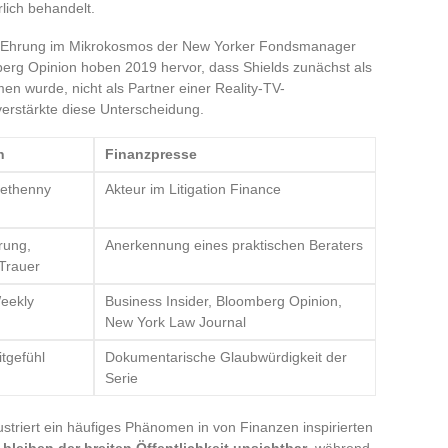
lich behandelt.
er Ehrung im Mikrokosmos der New Yorker Fondsmanager
berg Opinion hoben 2019 hervor, dass Shields zunächst als
 wurde, nicht als Partner einer Reality-TV-
verstärkte diese Unterscheidung.
n
Finanzpresse
Bethenny
Akteur im Litigation Finance
rung,
Anerkennung eines praktischen Beraters
Trauer
eekly
Business Insider, Bloomberg Opinion,
New York Law Journal
tgefühl
Dokumentarische Glaubwürdigkeit der
Serie
striert ein häufiges Phänomen in von Finanzen inspirierten