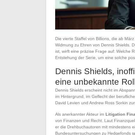
Die vierte Staffel von Billions, die ab Mä
Widmung zu Ehren von Dennis Shields. Di
ist, wirft eine präzise Frage auf: Welche
Entstehung der Serie, um eine solche p
Dennis Shields, inoffi
eine unbekannte Rol
Dennis Shields erscheint nicht im Abspann 
im Hintergrund, im Geflecht der beruflic
David Levien und Andrew Ross Sorkin zur 
Als anerkannter Akteur im
Litigation Fin
von Finanzen und Recht. Laut Finanzquell
er die Drehbuchautoren mit mindestens e
Bundesuntersuchungen zu Hedgefonds spez