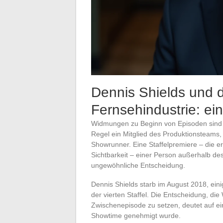
Dennis Shields und d
Fernsehindustrie: ei
Widmungen zu Beginn von Episoden sind in
Regel ein Mitglied des Produktionsteams
Showrunner. Eine Staffelpremiere – die e
Sichtbarkeit – einer Person außerhalb des
ungewöhnliche Entscheidung.
Dennis Shields starb im August 2018, ein
der vierten Staffel. Die Entscheidung, di
Zwischenepisode zu setzen, deutet auf ei
Showtime genehmigt wurde.