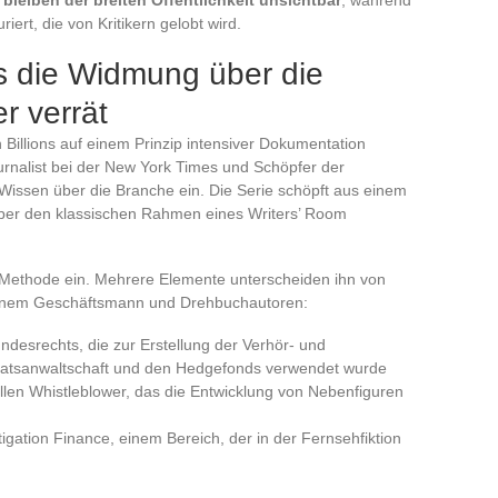
bleiben der breiten Öffentlichkeit unsichtbar
, während
uriert, die von Kritikern gelobt wird.
Was die Widmung über die
r verrät
illions auf einem Prinzip intensiver Dokumentation
rnalist bei der New York Times und Schöpfer der
 Wissen über die Branche ein. Die Serie schöpft aus einem
 über den klassischen Rahmen eines Writers’ Room
se Methode ein. Mehrere Elemente unterscheiden ihn von
einem Geschäftsmann und Drehbuchautoren:
desrechts, die zur Erstellung der Verhör- und
atsanwaltschaft und den Hedgefonds verwendet wurde
len Whistleblower, das die Entwicklung von Nebenfiguren
tigation Finance, einem Bereich, der in der Fernsehfiktion