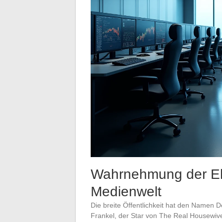
Wahrnehmung der Ehr
Medienwelt
Die breite Öffentlichkeit hat den Namen 
Frankel, der Star von The Real Housewiv