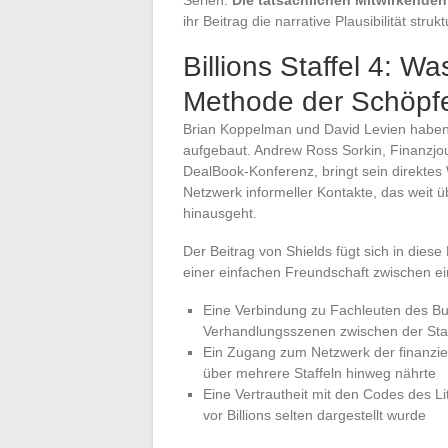
Serien:
Die tatsächlichen Mitwirkenden 
ihr Beitrag die narrative Plausibilität strukt
Billions Staffel 4: 
Methode der Schöpfe
Brian Koppelman und David Levien haben B
aufgebaut. Andrew Ross Sorkin, Finanzjou
DealBook-Konferenz, bringt sein direktes
Netzwerk informeller Kontakte, das weit
hinausgeht.
Der Beitrag von Shields fügt sich in die
einer einfachen Freundschaft zwischen 
Eine Verbindung zu Fachleuten des Bun
Verhandlungsszenen zwischen der Sta
Ein Zugang zum Netzwerk der finanziel
über mehrere Staffeln hinweg nährte
Eine Vertrautheit mit den Codes des Li
vor Billions selten dargestellt wurde