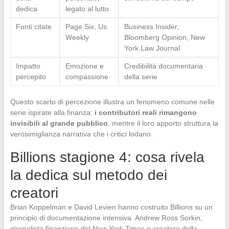
dedica
legato al lutto
Fonti citate
Page Six, Us
Business Insider,
Weekly
Bloomberg Opinion, New
York Law Journal
Impatto
Emozione e
Credibilità documentaria
percepito
compassione
della serie
Questo scarto di percezione illustra un fenomeno comune nelle
serie ispirate alla finanza:
i contributori reali rimangono
invisibili al grande pubblico
, mentre il loro apporto struttura la
verosimiglianza narrativa che i critici lodano.
Billions stagione 4: cosa rivela
la dedica sul metodo dei
creatori
Brian Koppelman e David Levien hanno costruito Billions su un
principio di documentazione intensiva. Andrew Ross Sorkin,
giornalista finanziario del New York Times e creatore della