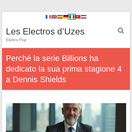
Les Electros d’Uzes
Elettro Pop
Perché la serie Billions ha
dedicato la sua prima stagione 4
a Dennis Shields