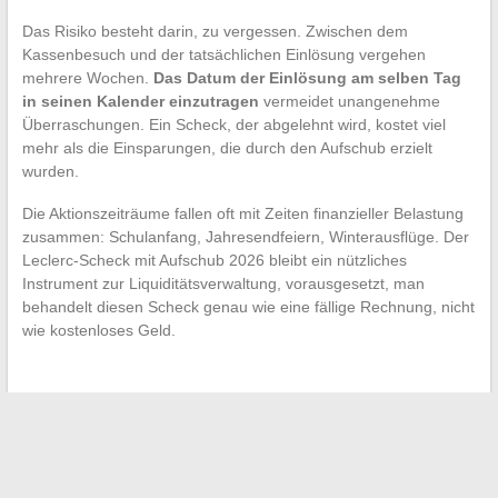
Das Risiko besteht darin, zu vergessen. Zwischen dem
Kassenbesuch und der tatsächlichen Einlösung vergehen
mehrere Wochen.
Das Datum der Einlösung am selben Tag
in seinen Kalender einzutragen
vermeidet unangenehme
Überraschungen. Ein Scheck, der abgelehnt wird, kostet viel
mehr als die Einsparungen, die durch den Aufschub erzielt
wurden.
Die Aktionszeiträume fallen oft mit Zeiten finanzieller Belastung
zusammen: Schulanfang, Jahresendfeiern, Winterausflüge. Der
Leclerc-Scheck mit Aufschub 2026 bleibt ein nützliches
Instrument zur Liquiditätsverwaltung, vorausgesetzt, man
behandelt diesen Scheck genau wie eine fällige Rechnung, nicht
wie kostenloses Geld.
←
Modetrends 2024: So übernehmen Sie einen schicken und
mutigen Clubwear-Stil
Die unverzichtbaren Trends der Urban Fashion, die Sie in