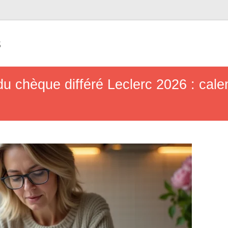
s
u chèque différé Leclerc 2026 : calen