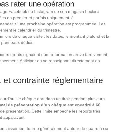
pas rater une opération
la page Facebook ou Instagram de son magasin Leclerc
iées en premier et parfois uniquement là.
emander si une prochaine opération est programmée. Les
ement le calendrier du trimestre.
n lors de chaque visite : les dates, le montant plafond et la
s panneaux dédiés.
ieurs clients signalent que l’information arrive tardivement
lancement. Anticiper en se renseignant directement en
 et contrainte réglementaire
ourd’hui, le chèque dort dans un tiroir pendant plusieurs
mal de présentation d’un chèque est encadré à 60
 de présentation. Cette limite empêche les reports très
nt auparavant.
t d’encaissement tourne généralement autour de quatre à six