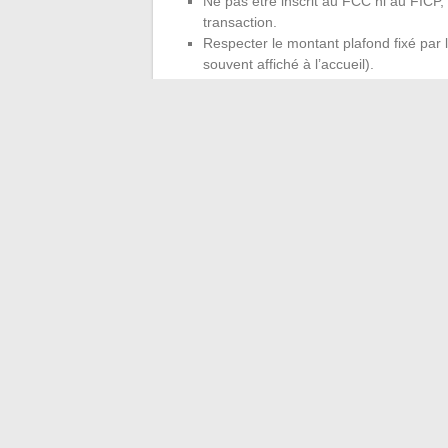
Ne pas être inscrit au FCC ni au FICP, l
transaction.
Respecter le montant plafond fixé par l
souvent affiché à l’accueil).
Le piège le plus courant concerne le
mont
plancher, d’autres non. On ne le découvre 
ou à renoncer à l’opération.
Un seul chèque par opé
La règle appliquée dans la grande majorit
client et par opération
. On ne peut pas 
pour multiplier les chèques reportés. Le ma
toute tentative de doublon.
Pour les couples, chaque titulaire d’un ch
séparément, à condition que chacun présen
Gérer son budget au
différé Leclerc
L’opération chèque différé n’est pas un cré