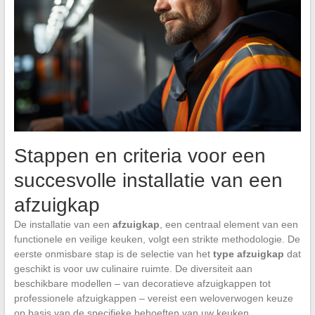
Stappen en criteria voor een
succesvolle installatie van een
afzuigkap
De installatie van een
afzuigkap
, een centraal element van een
functionele en veilige keuken, volgt een strikte methodologie. De
eerste onmisbare stap is de selectie van het
type afzuigkap
dat
geschikt is voor uw culinaire ruimte. De diversiteit aan
beschikbare modellen – van decoratieve afzuigkappen tot
professionele afzuigkappen – vereist een weloverwogen keuze
op basis van de specifieke behoeften van uw keuken.