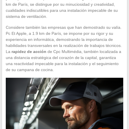
km de París, se distingue por su minuciosidad y creatividad,
cualidades indiscutibles para una instalación impecable de su
sistema de ventilación.
Considere también las empresas que han demostrado su valía.
Pc Et Apple, a 1.9 km de París, se impone por su rigor y su
experiencia en informática, demostrando la importancia de
habilidades transversales en la realización de trabajos técnicos.
La
rapidez de acción
de Cpc Multimédia, también localizada a
una distancia estratégica del corazón de la capital, garantiza
una reactividad impecable para la instalación y el seguimiento
de su campana de cocina.