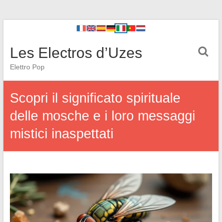
Les Electros d’Uzes
Elettro Pop
Scopri il significato spirituale
delle mosche e i loro messaggi
mistici inaspettati