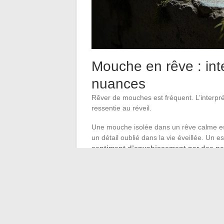
Mouche en rêve : inter
nuances
Rêver de mouches est fréquent. L’interpré
ressentie au réveil.
Une mouche isolée dans un rêve calme es
un détail oublié dans la vie éveillée. Un
sentiment d’envahissement par des pe
Tuer une mouche en rêve prend un sens dif
mineur enfin réglé. La voir s’envoler d’el
Ces lectures ne forment pas un système rig
pour interpréter un rêve. Le même symbo
traversant des situations différentes.