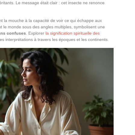
itants. Le message était clair : cet insecte ne renonce
nt la mouche à la capacité de voir ce qui échappe aux
t le monde sous des angles multiples, symbolisent une
ions confuses
. Explorer
la signification spirituelle des
ces interprétations à travers les époques et les continents.