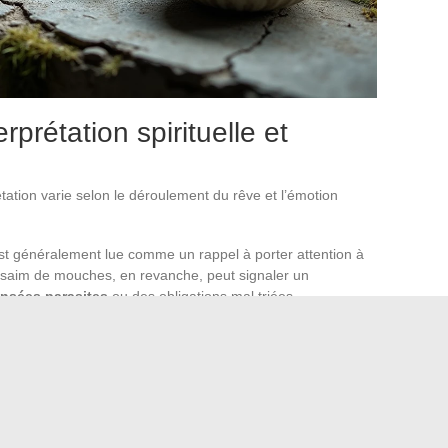
prétation spirituelle et
tation varie selon le déroulement du rêve et l’émotion
t généralement lue comme un rappel à porter attention à
 essaim de mouches, en revanche, peut signaler un
nsées parasites
ou des obligations mal triées.
férent : il s’agit souvent d’une résolution, d’un problème
le-même est plutôt associée au lâcher-prise.
ide. Le contexte personnel reste le filtre le plus pertinent
le n’aura pas la même portée pour deux personnes