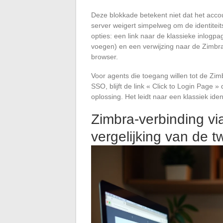
Deze blokkade betekent niet dat het accou
server weigert simpelweg om de identiteit
opties: een link naar de klassieke inlogp
voegen) en een verwijzing naar de Zimb
browser.
Voor agents die toegang willen tot de Zi
SSO, blijft de link « Click to Login Page
oplossing. Het leidt naar een klassiek id
Zimbra-verbinding v
vergelijking van de