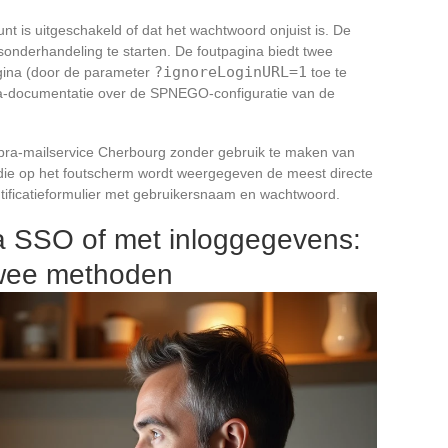
nt is uitgeschakeld of dat het wachtwoord onjuist is. De
sonderhandeling te starten. De foutpagina biedt twee
?ignoreLoginURL=1
agina (door de parameter
toe te
ra-documentatie over de SPNEGO-configuratie van de
mbra-mailservice Cherbourg zonder gebruik te maken van
 » die op het foutscherm wordt weergegeven de meest directe
entificatieformulier met gebruikersnaam en wachtwoord.
ia SSO of met inloggegevens:
 twee methoden