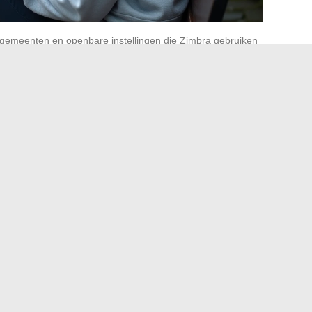
gemeenten en openbare instellingen die Zimbra gebruiken
HTTPS-verbinding is verplicht geworden
, de
nticatie via een enkele portal wordt steeds gebruikelijker.
wordt waargenomen, geldt ook voor lokale overheden.
e inboxen (Gmail, Outlook) worden geleidelijk verwijderd.
tie binnen de beveiligde omgeving van de
gents worden aangemoedigd om rechtstreeks hun Zimbra-
 een veilige IMAP-client te configureren in plaats van
uren.
or de consultatiegewoonten. Gebruikers die afhankelijk
hun privé-mail moeten nu inloggen op het Zimbra-portaal,
nlogformulier op afstand.
IMAP-client voor Zimbra
illende weergavemodi: standaard, aanraak en mobiel. De