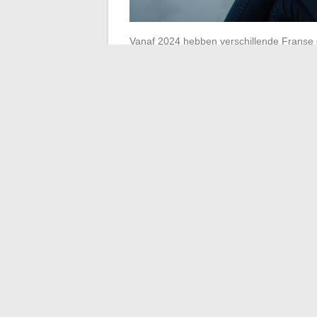
Vanaf 2024 hebben verschillende Franse 
hun beveiligingsbeleid aangescherpt. De
wachtwoordbeleid is versterkt, en de authe
De trend die in het nationale onderwijs 
Automatische omleidingen naar persoonlijk
Het doel is om
professionele communica
institutionele webmail te behouden
. A
mail te raadplegen of, bij gebrek daaraan,
berichten naar een persoonlijk adres te st
Deze beperking heeft directe gevolgen vo
waren van automatische doorsturing naar 
of dit nu via SSO op locatie is of via het i
Mobiele toegang en 
Cherbourg
De webinterface van Zimbra biedt versch