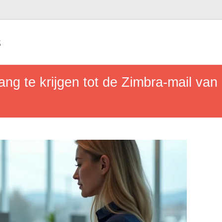
s
ng te krijgen tot de Zimbra-mail va