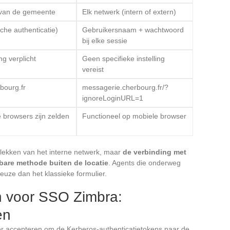
 van de gemeente
Elk netwerk (intern of extern)
che authenticatie)
Gebruikersnaam + wachtwoord
bij elke sessie
g verplicht
Geen specifieke instelling
vereist
bourg.fr
messagerie.cherbourg.fr/?
ignoreLoginURL=1
 browsers zijn zelden
Functioneel op mobiele browser
lekken van het interne netwerk, maar
de verbinding met
bare methode buiten de locatie
. Agents die onderweg
euze dan het klassieke formulier.
n voor SSO Zimbra:
en
r accepteren om de Kerberos-authenticatietokens naar de