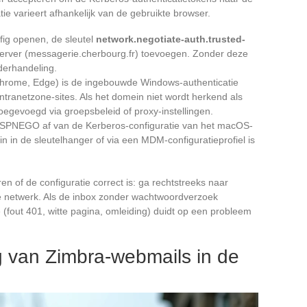
ie varieert afhankelijk van de gebruikte browser.
fig openen, de sleutel
network.negotiate-auth.trusted-
erver (messagerie.cherbourg.fr) toevoegen. Zonder deze
derhandeling.
rome, Edge) is de ingebouwde Windows-authenticatie
tranetzone-sites. Als het domein niet wordt herkend als
oegevoegd via groepsbeleid of proxy-instellingen.
r SPNEGO af van de Kerberos-configuratie van het macOS-
 in de sleutelhanger of via een MDM-configuratieprofiel is
en of de configuratie correct is: ga rechtstreeks naar
e netwerk. Als de inbox zonder wachtwoordverzoek
e (fout 401, witte pagina, omleiding) duidt op een probleem
ng van Zimbra-webmails in de