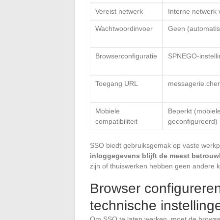
Vereist netwerk
Interne netwerk
Wachtwoordinvoer
Geen (automatis
Browserconfiguratie
SPNEGO-instellin
Toegang URL
messagerie.cher
Mobiele
Beperkt (mobiele
compatibiliteit
geconfigureerd)
SSO biedt gebruiksgemak op vaste werkp
inloggegevens blijft de meest betrouw
zijn of thuiswerken hebben geen andere k
Browser configurere
technische instelling
Om SSO te laten werken, moet de browse