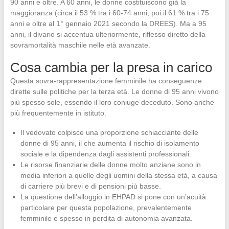
90 anni e oltre. A 60 anni, le donne costituiscono già la
maggioranza (circa il 53 % tra i 60-74 anni, poi il 61 % tra i 75
anni e oltre al 1° gennaio 2021 secondo la DREES). Ma a 95
anni, il divario si accentua ulteriormente, riflesso diretto della
sovramortalità maschile nelle età avanzate.
Cosa cambia per la presa in carico
Questa sovra-rappresentazione femminile ha conseguenze
dirette sulle politiche per la terza età. Le donne di 95 anni vivono
più spesso sole, essendo il loro coniuge deceduto. Sono anche
più frequentemente in istituto.
Il vedovato colpisce una proporzione schiacciante delle
donne di 95 anni, il che aumenta il rischio di isolamento
sociale e la dipendenza dagli assistenti professionali.
Le risorse finanziarie delle donne molto anziane sono in
media inferiori a quelle degli uomini della stessa età, a causa
di carriere più brevi e di pensioni più basse.
La questione dell’alloggio in EHPAD si pone con un’acuità
particolare per questa popolazione, prevalentemente
femminile e spesso in perdita di autonomia avanzata.