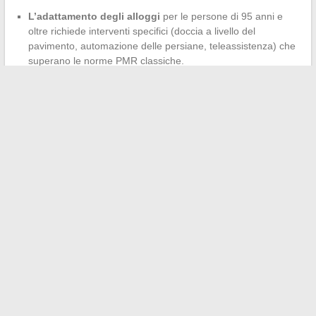
L’adattamento degli alloggi
per le persone di 95 anni e
oltre richiede interventi specifici (doccia a livello del
pavimento, automazione delle persiane, teleassistenza) che
superano le norme PMR classiche.
Il numero di caregiver familiari disponibili per persona
dipendente diminuisce man mano che la dimensione delle
famiglie si riduce, il che sposta il carico sui servizi
professionali.
Il costo della dipendenza in età avanzata pesa sempre di più
sui bilanci pubblici, un capitolo che le proiezioni attuali non
cessano di rivalutare al rialzo.
La rapida crescita dei 95 anni in Francia non è un semplice
indicatore demografico tra gli altri. Essa concentra le tensioni
future sul finanziamento della terza età, sull’organizzazione
territoriale delle cure e
sulla capacità collettiva di
accompagnare dignitosamente una popolazione molto
anziana in forte espansione
. Gli anni a venire porteranno
numeri più precisi, ma la traiettoria, essa, è già tracciata.