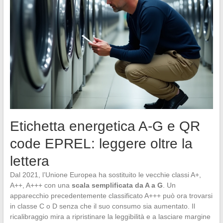
Etichetta energetica A-G e QR
code EPREL: leggere oltre la
lettera
Dal 2021, l’Unione Europea ha sostituito le vecchie classi A+,
A++, A+++ con una
scala semplificata da A a G
. Un
apparecchio precedentemente classificato A+++ può ora trovarsi
in classe C o D senza che il suo consumo sia aumentato. Il
ricalibraggio mira a ripristinare la leggibilità e a lasciare margine