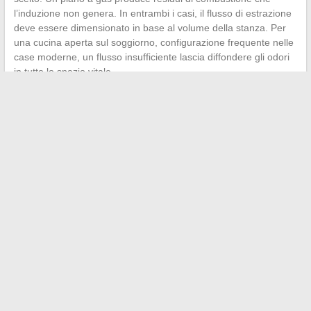
l’induzione non genera. In entrambi i casi, il flusso di estrazione
deve essere dimensionato in base al volume della stanza. Per
una cucina aperta sul soggiorno, configurazione frequente nelle
case moderne, un flusso insufficiente lascia diffondere gli odori
in tutto lo spazio vitale.
Il modo di riciclo con filtro a carbone attivo evita di forare la
facciata, ma non elimina né l’umidità né le particelle fini con la
stessa efficacia di un’evacuazione esterna.
Privilegiare
l’evacuazione esterna rimane la scelta tecnica più
performante
quando la struttura lo consente.
Gli elettrodomestici di una casa moderna si scelgono come un
sistema, non come un’aggiunta di apparecchi isolati. La potenza
elettrica disponibile, la ventilazione della cucina, la profondità dei
mobili e le abitudini di cottura formano un capitolato tecnico.
Verificare ogni scheda EPREL, dimensionare il flusso della
cappa al volume reale e anticipare il costo d’uso durante la vita
dell’apparecchio: questi tre riflessi sono sufficienti per evitare la
maggior parte delle scelte sbagliate.