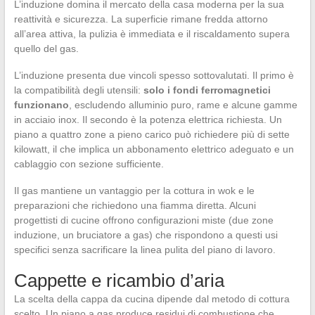
L’induzione domina il mercato della casa moderna per la sua
reattività e sicurezza. La superficie rimane fredda attorno
all’area attiva, la pulizia è immediata e il riscaldamento supera
quello del gas.
L’induzione presenta due vincoli spesso sottovalutati. Il primo è
la compatibilità degli utensili:
solo i fondi ferromagnetici
funzionano
, escludendo alluminio puro, rame e alcune gamme
in acciaio inox. Il secondo è la potenza elettrica richiesta. Un
piano a quattro zone a pieno carico può richiedere più di sette
kilowatt, il che implica un abbonamento elettrico adeguato e un
cablaggio con sezione sufficiente.
Il gas mantiene un vantaggio per la cottura in wok e le
preparazioni che richiedono una fiamma diretta. Alcuni
progettisti di cucine offrono configurazioni miste (due zone
induzione, un bruciatore a gas) che rispondono a questi usi
specifici senza sacrificare la linea pulita del piano di lavoro.
Cappette e ricambio d’aria
La scelta della cappa da cucina dipende dal metodo di cottura
scelto. Un piano a gas produce residui di combustione che