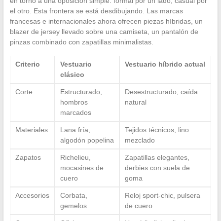
en torno a una oposición simple: formal por un lado, casual por
el otro. Esta frontera se está desdibujando. Las marcas
francesas e internacionales ahora ofrecen piezas híbridas, un
blazer de jersey llevado sobre una camiseta, un pantalón de
pinzas combinado con zapatillas minimalistas.
Criterio
Vestuario
Vestuario híbrido actual
clásico
Corte
Estructurado,
Desestructurado, caída
hombros
natural
marcados
Materiales
Lana fría,
Tejidos técnicos, lino
algodón popelina
mezclado
Zapatos
Richelieu,
Zapatillas elegantes,
mocasines de
derbies con suela de
cuero
goma
Accesorios
Corbata,
Reloj sport-chic, pulsera
gemelos
de cuero