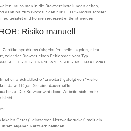
alten, muss man in die Browsereinstellungen gehen,
und dann bis zum Block für den nur HTTPS-Modus scrollen.
aufgelistet und können jederzeit entfernt werden.
ROR: Risiko manuell
Zertifikatsproblems (abgelaufen, selbstsigniert, nicht
t, zeigt der Browser einen Fehlercode vom Typ
der SEC_ERROR_UNKNOWN_ISSUER an. Diese Codes
hmal eine Schaltfläche “Erweitert” gefolgt von “Risiko
cken darauf fügen Sie eine
dauerhafte
kat
hinzu. Der Browser wird diese Website nicht mehr
 bleibt.
ten:
em lokalen Gerät (Heimserver, Netzwerkdrucker) stellt ein
in Ihrem eigenen Netzwerk befinden