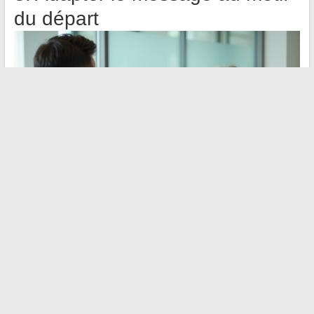
du départ
Un départ en retraite, une reconversion, un nouveau poste dans
une autre entreprise, une fin de stage : chaque situation appelle
un registre différent. Pour une retraite, on valorise la carrière et
les années partagées. Pour un nouveau poste, on souhaite
bonne chance pour cette nouvelle aventure sans dramatiser la